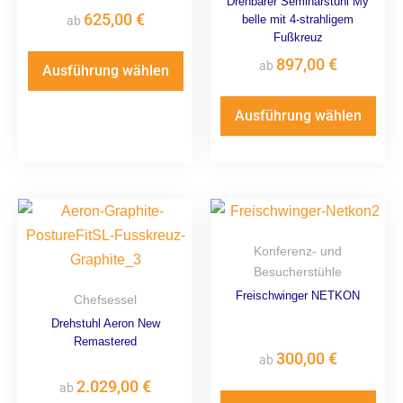
Drehbarer Seminarstuhl My
625,00
€
belle mit 4-strahligem
ab
Fußkreuz
897,00
€
ab
Ausführung wählen
Ausführung wählen
Konferenz- und
Besucherstühle
Freischwinger NETKON
Chefsessel
Drehstuhl Aeron New
Remastered
300,00
€
ab
2.029,00
€
ab