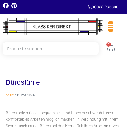
06022 263690
0
Bürostühle
Start
/ Bürostühle
Bürostühle müssen bequem sein und Ihnen beschwerdefreies,
komfortables Arbeiten möglich machen. In Verbindung mit Ihrem
Schreibtisch ist der Bürostuhl das Kernstück Ihres Arbeitsplatzes.