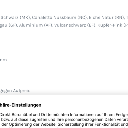
S), Schwarz (MK), Canaletto Nussbaum (NC), Eiche Natur (RN),
angau (GF), Aluminium (AF), Vulcanschwarz (EF), Kupfer-Pink (P
8 mm
 gegen Aufpreis