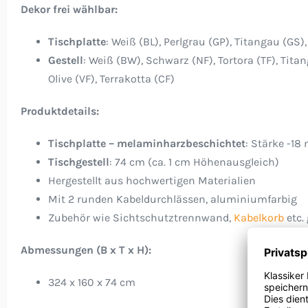
Dekor frei wählbar:
Tischplatte
: Weiß (BL), Perlgrau (GP), Titangau (G
Gestell
: Weiß (BW), Schwarz (NF), Tortora (TF), Tit
Olive (VF), Terrakotta (CF)
Produktdetails:
Tischplatte – melaminharzbeschichtet
: Stärke -1
Tischgestell
: 74 cm (ca. 1 cm Höhenausgleich)
Hergestellt aus hochwertigen Materialien
Mit 2 runden Kabeldurchlässen, aluminiumfarbig
Zubehör wie Sichtschutztrennwand,
Kabelkorb
etc.
Abmessungen
(B x T x H):
324 x 160 x 74 cm