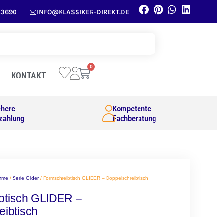
63690
INFO@KLASSIKER-DIREKT.DE
0
KONTAKT
chere
Kompetente
zahlung
Fachberatung
amme
/
Serie Glider
/ Formschreibtisch GLIDER – Doppelschreibtisch
btisch GLIDER –
eibtisch