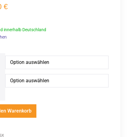
0
€
d innerhalb Deutschland
chen
den Warenkorb
SX