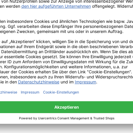
iterbar (auch in anderen Formen und Größen erhältlich)
chland
,
Österreich
und
Beneluxländer!
n wir Ihnen hier nicht alle Farbvarianten präsentieren. Gerne
t dem kostenlosen Konfigurator
pCon.box
selbst konfiguriere