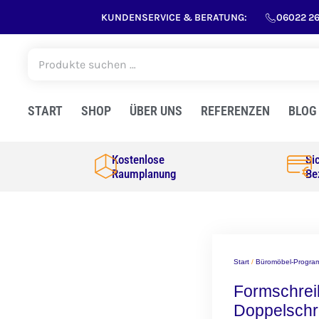
KUNDENSERVICE & BERATUNG:
06022 2
START
SHOP
ÜBER UNS
REFERENZEN
BLOG
Kostenlose
Si
Raumplanung
Be
Start
/
Büromöbel-Progr
Formschrei
Doppelschr