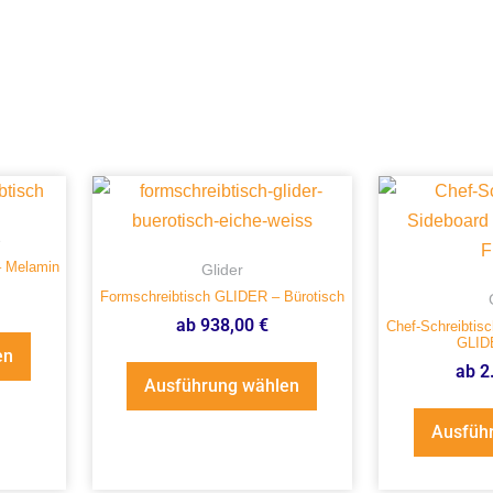
e
– Melamin
Glider
Formschreibtisch GLIDER – Bürotisch
ab
938,00
€
Chef-Schreibtisc
GLIDE
en
ab
2
Ausführung wählen
Ausfüh