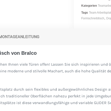
Kategorien
Teamarbei
Tags
Team Arbeitspla
,
Formschreibtisch
Dop
MONTAGEANLEITUNG
isch von Bralco
n Ihnen viele Türen offen! Lassen Sie sich inspirieren und öf
eine moderne und stilvolle Machart, auch die hohe Qualität d
itsplatz durch sein flexibles und außergewöhnliches Design a
 auch traditioneller Oberflächen nahezu perfekt in jede Umge
itsplätze ist diese verwandlungsfähige und variable GLIDER Se