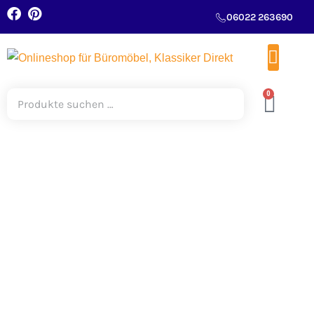
06022 263690
0